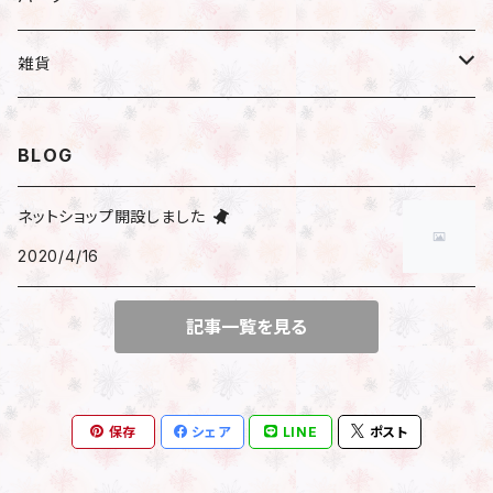
小分け
ハーバリウム
ピアス／イヤリング
瓶
雑貨
遮光瓶
アレンジ
ネックレス
ハーバリウムオイル
文房具
BLOG
透明瓶（スリム）
はさみ
花時計
ブレスレット
ピアス
マスキングテープ
ネットショップ開設しました
透明瓶（ネコ）
2020/4/16
時計付きフラワーベース
包装
その他
イヤリング
シール
透明瓶（ジャム）
アレンジ済花時計
記事一覧を見る
サンキューシール
マスクチャーム
ビーズ
キット
フレークシール
ファスナーチャーム
チャーム
保存
シェア
LINE
ポスト
チェーン