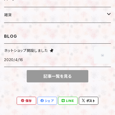
小分け
ハーバリウム
ピアス／イヤリング
瓶
雑貨
遮光瓶
アレンジ
ネックレス
ハーバリウムオイル
文房具
BLOG
透明瓶（スリム）
はさみ
花時計
ブレスレット
ピアス
マスキングテープ
ネットショップ開設しました
透明瓶（ネコ）
2020/4/16
時計付きフラワーベース
包装
その他
イヤリング
シール
透明瓶（ジャム）
アレンジ済花時計
記事一覧を見る
サンキューシール
マスクチャーム
ビーズ
キット
フレークシール
ファスナーチャーム
チャーム
保存
シェア
LINE
ポスト
チェーン