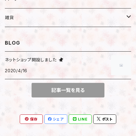
小分け
ハーバリウム
ピアス／イヤリング
瓶
雑貨
遮光瓶
アレンジ
ネックレス
ハーバリウムオイル
文房具
BLOG
透明瓶（スリム）
はさみ
花時計
ブレスレット
ピアス
マスキングテープ
ネットショップ開設しました
透明瓶（ネコ）
2020/4/16
時計付きフラワーベース
包装
その他
イヤリング
シール
透明瓶（ジャム）
アレンジ済花時計
記事一覧を見る
サンキューシール
マスクチャーム
ビーズ
キット
フレークシール
ファスナーチャーム
チャーム
保存
シェア
LINE
ポスト
チェーン