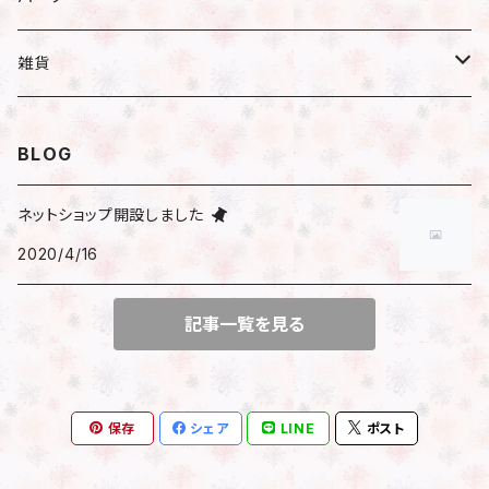
小分け
ハーバリウム
ピアス／イヤリング
瓶
雑貨
遮光瓶
アレンジ
ネックレス
ハーバリウムオイル
文房具
BLOG
透明瓶（スリム）
はさみ
花時計
ブレスレット
ピアス
マスキングテープ
ネットショップ開設しました
透明瓶（ネコ）
2020/4/16
時計付きフラワーベース
包装
その他
イヤリング
シール
透明瓶（ジャム）
アレンジ済花時計
記事一覧を見る
サンキューシール
マスクチャーム
ビーズ
キット
フレークシール
ファスナーチャーム
チャーム
保存
シェア
LINE
ポスト
チェーン