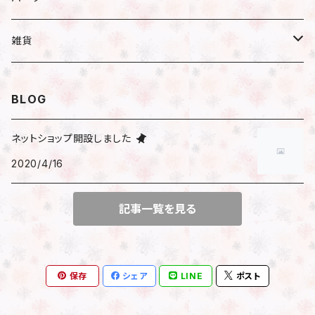
小分け
ハーバリウム
ピアス／イヤリング
瓶
雑貨
遮光瓶
アレンジ
ネックレス
ハーバリウムオイル
文房具
BLOG
透明瓶（スリム）
はさみ
花時計
ブレスレット
ピアス
マスキングテープ
ネットショップ開設しました
透明瓶（ネコ）
2020/4/16
時計付きフラワーベース
包装
その他
イヤリング
シール
透明瓶（ジャム）
アレンジ済花時計
記事一覧を見る
サンキューシール
マスクチャーム
ビーズ
キット
フレークシール
ファスナーチャーム
チャーム
保存
シェア
LINE
ポスト
チェーン