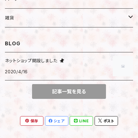
小分け
ハーバリウム
ピアス／イヤリング
瓶
雑貨
遮光瓶
アレンジ
ネックレス
ハーバリウムオイル
文房具
BLOG
透明瓶（スリム）
はさみ
花時計
ブレスレット
ピアス
マスキングテープ
ネットショップ開設しました
透明瓶（ネコ）
2020/4/16
時計付きフラワーベース
包装
その他
イヤリング
シール
透明瓶（ジャム）
アレンジ済花時計
記事一覧を見る
サンキューシール
マスクチャーム
ビーズ
キット
フレークシール
ファスナーチャーム
チャーム
保存
シェア
LINE
ポスト
チェーン