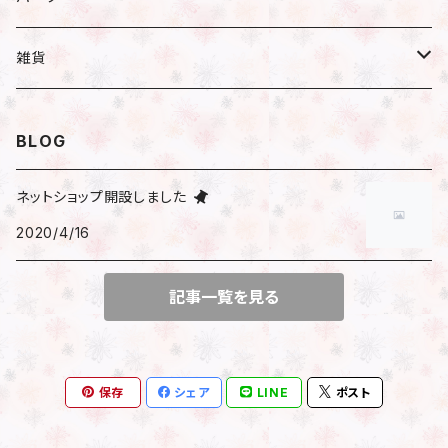
小分け
ハーバリウム
ピアス／イヤリング
瓶
雑貨
遮光瓶
アレンジ
ネックレス
ハーバリウムオイル
文房具
BLOG
透明瓶（スリム）
はさみ
花時計
ブレスレット
ピアス
マスキングテープ
ネットショップ開設しました
透明瓶（ネコ）
2020/4/16
時計付きフラワーベース
包装
その他
イヤリング
シール
透明瓶（ジャム）
アレンジ済花時計
記事一覧を見る
サンキューシール
マスクチャーム
ビーズ
キット
フレークシール
ファスナーチャーム
チャーム
保存
シェア
LINE
ポスト
チェーン