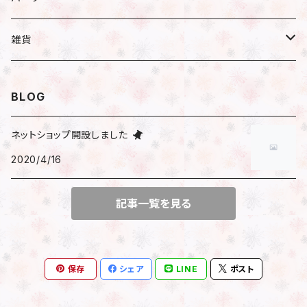
小分け
ハーバリウム
ピアス／イヤリング
瓶
雑貨
遮光瓶
アレンジ
ネックレス
ハーバリウムオイル
文房具
BLOG
透明瓶（スリム）
はさみ
花時計
ブレスレット
ピアス
マスキングテープ
ネットショップ開設しました
透明瓶（ネコ）
2020/4/16
時計付きフラワーベース
包装
その他
イヤリング
シール
透明瓶（ジャム）
アレンジ済花時計
記事一覧を見る
サンキューシール
マスクチャーム
ビーズ
キット
フレークシール
ファスナーチャーム
チャーム
保存
シェア
LINE
ポスト
チェーン